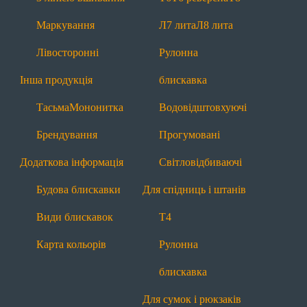
Будова блискавки
Види блискавок
Маркування
Л7 лита
Л8 лита
Карта кольорів
Лівосторонні
Рулонна
Блискавки за призначенням
Інша продукція
блискавка
Для взуття
Тасьма
Мононитка
Водовідштовхуючі
Т6
П7 пришивна
З лінією вшивання
Брендування
Прогумовані
Рулонна блискавка
Водовідштовхуючі
Додаткова інформація
Світловідбиваючі
Прогумовані
Світловідбиваючі
Будова блискавки
Для спідниць і штанів
Для одягу
Види блискавок
Т4
Т4
Т6
Т6 реверсна
Т8
П7 пришивна
Карта кольорів
Рулонна
Л7 лита
Л8 лита
Рулонна блискавка
блискавка
Водовідштовхуючі
Прогумовані
Для сумок і рюкзаків