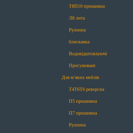
Прогумовані
Світловідбиваючі
Т8
П10 пришивна
Для наметів і тентів
Л8 лита
Т8
П10 пришивна
Л8 лита
Рулонна
Рулонна блискавка
Водовідштовхуючі
блискавка
Прогумовані
Водовідштовхуючі
Для м’яких меблів
Прогумовані
Т4
Т6
Т6 реверсна
П5 пришивна
Для м’яких меблів
П7 пришивна
Рулонна блискавка
Т4
Т6
Т6 реверсна
Маркування
П5 пришивна
Для матраців
П7 пришивна
Т4
Т6
Т6 реверсна
П5 пришивна
Рулонна