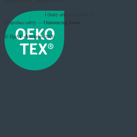
Київська обл., Україна, 07501
I (baby articles) Annex 6
Розробка сайту —
Outsourcing Team
© ПрАТ «Молнія» 2026