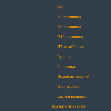
Світловідбиваючі
Т6
Т8
Для спецодягу
П5 пришивна
Т6
Т6 реверсна
Т8
Л7 лита
Л8 лита
П7 пришивна
Рулонна блискавка
Водовідштовхуючі
П10 пришивна
Прогумовані
Світловідбиваючі
Л7 лита
Л8 лита
Для спідниць і штанів
Рулонна
Т4
Рулонна блискавка
блискавка
Для сумок і рюкзаків
Водовідштовхуючі
Т6
Т8
П5 пришивна
П7 пришивна
Прогумовані
П10 пришивна
Л7 лита
Л8 лита
Світловідбиваючі
Рулонна блискавка
Водовідштовхуючі
Для наметів і тентів