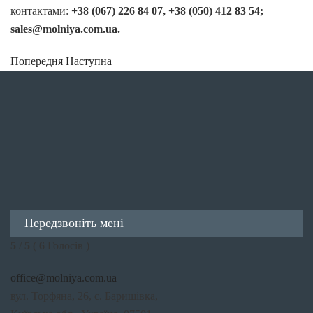
контактами:
+38 (067) 226 84 07, +38 (050) 412 83 54;
sales@molniya.com.ua.
Попередня
Наступна
Передзвоніть мені
5
/
5
(
6
Голосів )
office@molniya.com.ua
вул. Торфяна, 26, с. Баришівка,