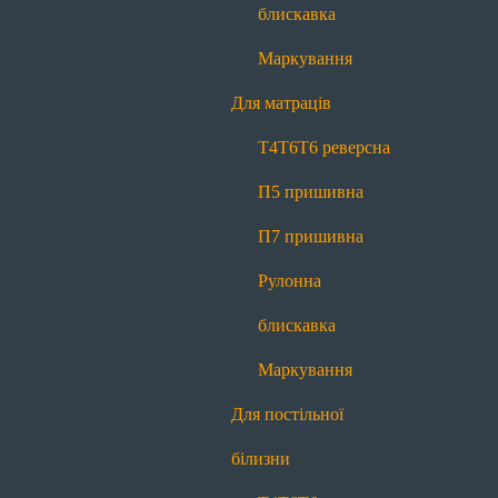
П7 пришивна
Рулонна блискавка
блискавка
Маркування
Маркування
Для постільної білизни
Для матраців
Т4
Т6
Т6 реверсна
П7 пришивна
Т4
Т6
Т6 реверсна
Рулонна блискавка
Маркування
П5 пришивна
Для декору
П7 пришивна
Меланж
Контраст
Рулонна
Про нас
блискавка
Про нас
Історія
Виробництво
Новини
Блог
Маркування
Якість
Контакти
Для постільної
Передзвоніть мені
білизни