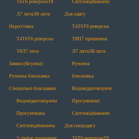
Т6
Т6 реверсна
Т8
Світловідбиваючі
Т6
Т6 реверсна
Т8
Л7 лита
Л8 лита
Л7 лита
Л8 лита
Для одягу
Нероз'ємні
Нероз’ємна
Т4
Т6
Т6 реверсна
Т4
Т6
Т6 реверсна
Т8
Л7 лита
Т4
Т6
Т6 реверсна
Т8
П7 пришивна
Замки (бігунки)
Рулонна блискавка
Т8
Л7 лита
Л7 лита
Л8 лита
Спеціальні
Замки (бігунки)
Рулонна
Водовідштовхуючі
Прогумовані
Рулонна блискавка
блискавка
Світловідбиваючі
З лінією вшивання
Спеціальні блискавки
Водовідштовхуючі
Маркування
Лівосторонні
Водовідштовхуюча
Прогумовані
Інша продукція
Прогумована
Світловідбиваючі
Тасьма
Мононитка
Брендування
Світловідбиваюча
Для спецодягу
Додаткова інформація
З лінією вшивання
Т6
Т6 реверсна
Т8