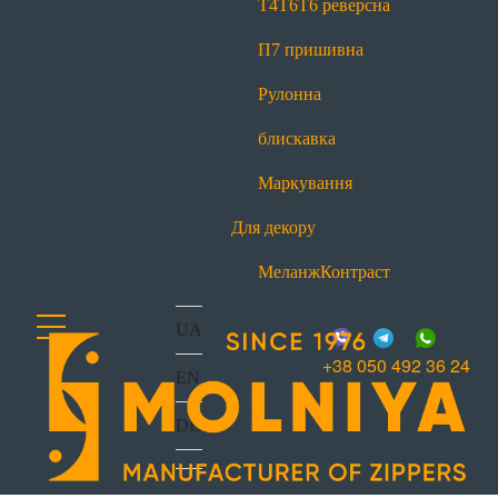
Т4
Т6
Т6 реверсна
office@molniya.com.ua
вул. Торфяна, 26, с. Баришівка,
П7 пришивна
Київська обл., Україна, 07501
Рулонна
блискавка
Маркування
Для декору
Меланж
Контраст
UA
+38 050 492 36 24
EN
DE