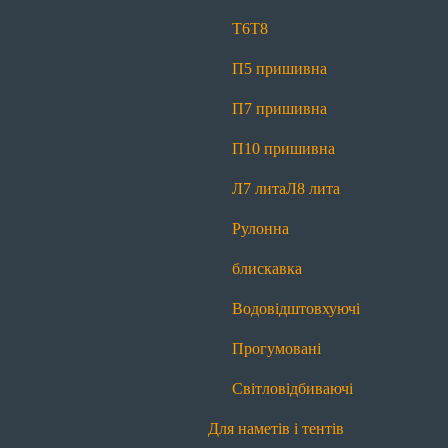
Світловідбиваючі
Т6
Т8
Для спецодягу
П5 пришивна
Т6
Т6 реверсна
Т8
Л7 лита
Л8 лита
П7 пришивна
Рулонна блискавка
Водовідштовхуючі
П10 пришивна
Прогумовані
Світловідбиваючі
Л7 лита
Л8 лита
Для спідниць і штанів
Рулонна
Т4
Рулонна блискавка
блискавка
Для сумок і рюкзаків
Водовідштовхуючі
Т6
Т8
П5 пришивна
П7 пришивна
Прогумовані
П10 пришивна
Л7 лита
Л8 лита
Світловідбиваючі
Рулонна блискавка
Водовідштовхуючі
Для наметів і тентів