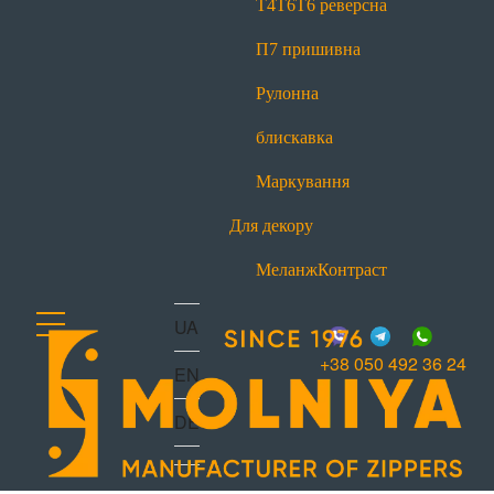
Т4
Т6
Т6 реверсна
office@molniya.com.ua
вул. Торфяна, 26, с. Баришівка,
П7 пришивна
Київська обл., Україна, 07501
Рулонна
блискавка
Маркування
Для декору
Меланж
Контраст
UA
+38 050 492 36 24
EN
DE