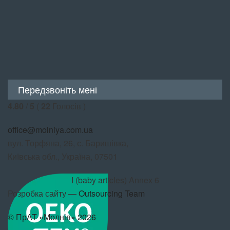
Передзвоніть мені
4.80
/
5
(
22
Голосів )
office@molniya.com.ua
вул. Торфяна, 26, с. Баришівка,
Київська обл., Україна, 07501
I (baby articles) Annex 6
Розробка сайту —
Outsourcing Team
© ПрАТ «Молнія» 2026