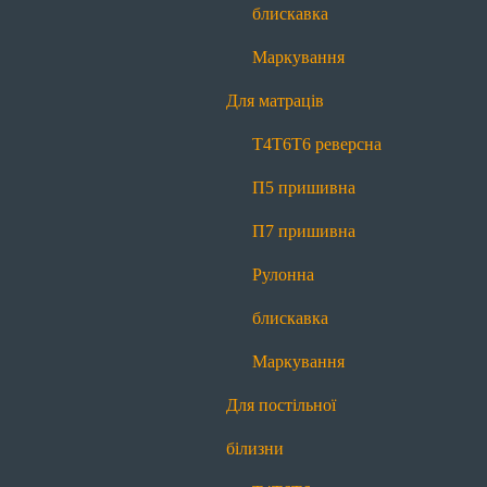
П7 пришивна
Рулонна блискавка
блискавка
Маркування
Маркування
Для постільної білизни
Для матраців
Т4
Т6
Т6 реверсна
П7 пришивна
Т4
Т6
Т6 реверсна
Рулонна блискавка
Маркування
П5 пришивна
Для декору
П7 пришивна
Меланж
Контраст
Рулонна
Про нас
блискавка
Про нас
Історія
Виробництво
Новини
Блог
Маркування
Якість
Контакти
Для постільної
Передзвоніть мені
білизни