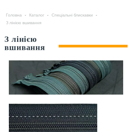
Головна
-
Каталог
-
Спеціальні блискавки
-
З лінією вшивання
З лінією
вшивання