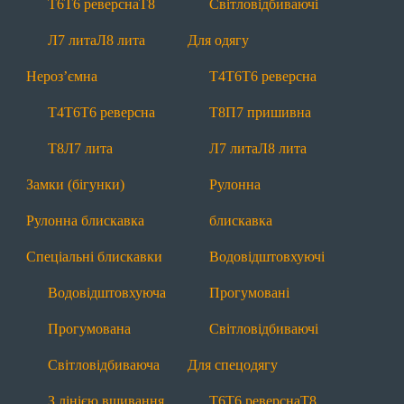
Т6
Т6 реверсна
Т8
Світловідбиваючі
Т6
Т6 реверсна
Т8
Л7 лита
Л8 лита
Л7 лита
Л8 лита
Для одягу
Нероз'ємні
Нероз’ємна
Т4
Т6
Т6 реверсна
Т4
Т6
Т6 реверсна
Т8
Л7 лита
Т4
Т6
Т6 реверсна
Т8
П7 пришивна
Замки (бігунки)
Рулонна блискавка
Т8
Л7 лита
Л7 лита
Л8 лита
Спеціальні
Замки (бігунки)
Рулонна
Водовідштовхуючі
Прогумовані
Рулонна блискавка
блискавка
Світловідбиваючі
З лінією вшивання
Спеціальні блискавки
Водовідштовхуючі
Маркування
Лівосторонні
Водовідштовхуюча
Прогумовані
Інша продукція
Прогумована
Світловідбиваючі
Тасьма
Мононитка
Брендування
Світловідбиваюча
Для спецодягу
Додаткова інформація
З лінією вшивання
Т6
Т6 реверсна
Т8