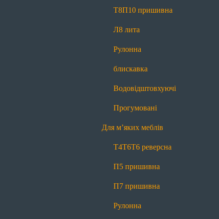
Прогумовані
Світловідбиваючі
Т8
П10 пришивна
Для наметів і тентів
Л8 лита
Т8
П10 пришивна
Л8 лита
Рулонна
Рулонна блискавка
Водовідштовхуючі
блискавка
Прогумовані
Водовідштовхуючі
Для м’яких меблів
Прогумовані
Т4
Т6
Т6 реверсна
П5 пришивна
Для м’яких меблів
П7 пришивна
Рулонна блискавка
Т4
Т6
Т6 реверсна
Маркування
П5 пришивна
Для матраців
П7 пришивна
Т4
Т6
Т6 реверсна
П5 пришивна
Рулонна