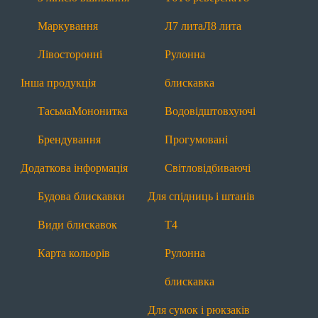
Будова блискавки
Види блискавок
Маркування
Л7 лита
Л8 лита
Карта кольорів
Лівосторонні
Рулонна
Блискавки за призначенням
Інша продукція
блискавка
Для взуття
Тасьма
Мононитка
Водовідштовхуючі
Т6
П7 пришивна
З лінією вшивання
Брендування
Прогумовані
Рулонна блискавка
Водовідштовхуючі
Додаткова інформація
Світловідбиваючі
Прогумовані
Світловідбиваючі
Будова блискавки
Для спідниць і штанів
Для одягу
Види блискавок
Т4
Т4
Т6
Т6 реверсна
Т8
П7 пришивна
Карта кольорів
Рулонна
Л7 лита
Л8 лита
Рулонна блискавка
блискавка
Водовідштовхуючі
Прогумовані
Для сумок і рюкзаків