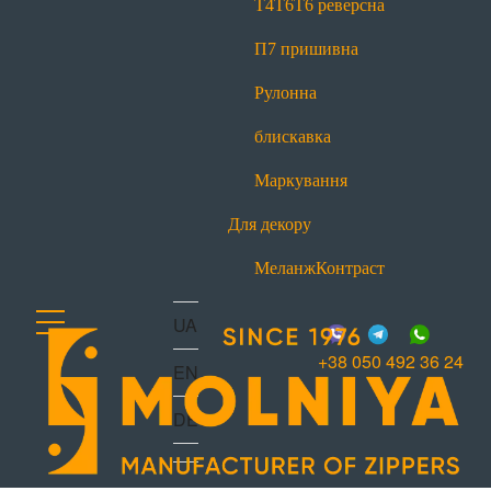
Т4
Т6
Т6 реверсна
office@molniya.com.ua
вул. Торфяна, 26, с. Баришівка,
П7 пришивна
Київська обл., Україна, 07501
Рулонна
блискавка
Маркування
Для декору
Меланж
Контраст
UA
+38 050 492 36 24
EN
DE