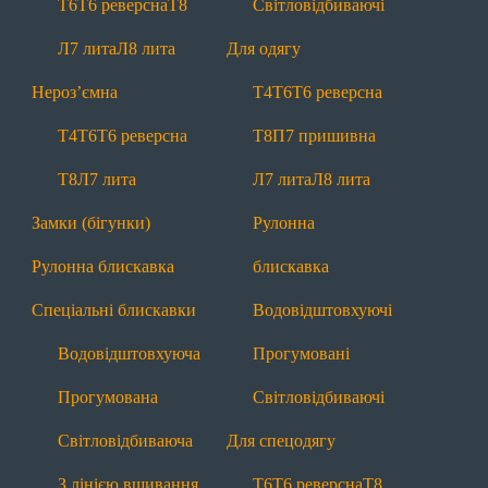
Т6
Т6 реверсна
Т8
Світловідбиваючі
Т6
Т6 реверсна
Т8
Л7 лита
Л8 лита
Л7 лита
Л8 лита
Для одягу
Нероз'ємні
Нероз’ємна
Т4
Т6
Т6 реверсна
Т4
Т6
Т6 реверсна
Т8
Л7 лита
Т4
Т6
Т6 реверсна
Т8
П7 пришивна
Замки (бігунки)
Рулонна блискавка
Т8
Л7 лита
Л7 лита
Л8 лита
Спеціальні
Замки (бігунки)
Рулонна
Водовідштовхуючі
Прогумовані
Рулонна блискавка
блискавка
Світловідбиваючі
З лінією вшивання
Спеціальні блискавки
Водовідштовхуючі
Маркування
Лівосторонні
Водовідштовхуюча
Прогумовані
Інша продукція
Прогумована
Світловідбиваючі
Тасьма
Мононитка
Брендування
Світловідбиваюча
Для спецодягу
Додаткова інформація
З лінією вшивання
Т6
Т6 реверсна
Т8