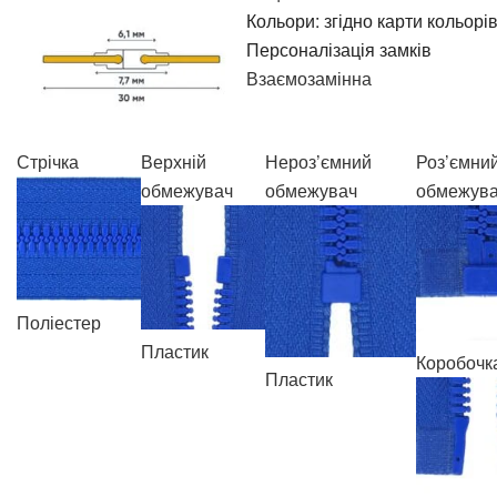
Кольори: згідно карти кольорі
Персоналізація замків
Взаємозамінна
Стрічка
Верхній
Нероз’ємний
Роз’ємни
обмежувач
обмежувач
обмежув
Поліестер
Пластик
Коробочк
Пластик