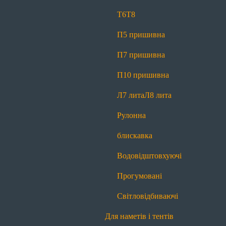
Світловідбиваючі
Т6
Т8
Для спецодягу
П5 пришивна
Т6
Т6 реверсна
Т8
Л7 лита
Л8 лита
П7 пришивна
Рулонна блискавка
Водовідштовхуючі
П10 пришивна
Прогумовані
Світловідбиваючі
Л7 лита
Л8 лита
Для спідниць і штанів
Рулонна
Т4
Рулонна блискавка
блискавка
Для сумок і рюкзаків
Водовідштовхуючі
Т6
Т8
П5 пришивна
П7 пришивна
Прогумовані
П10 пришивна
Л7 лита
Л8 лита
Світловідбиваючі
Рулонна блискавка
Водовідштовхуючі
Для наметів і тентів