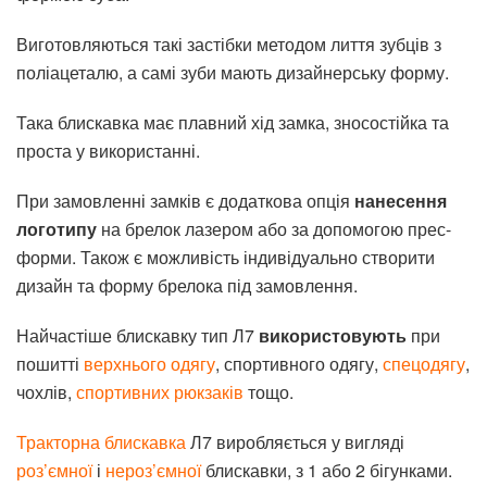
Виготовляються такі застібки методом лиття зубців з
поліацеталю, а самі зуби мають дизайнерську форму.
Така блискавка має плавний хід замка, зносостійка та
проста у використанні.
При замовленні замків є додаткова опція
нанесення
логотипу
на брелок лазером або за допомогою прес-
форми. Також є можливість індивідуально створити
дизайн та форму брелока під замовлення.
Найчастіше блискавку тип Л7
використовують
при
пошитті
верхнього одягу
, спортивного одягу,
спецодягу
,
чохлів,
спортивних рюкзаків
тощо.
Тракторна блискавка
Л7 виробляється у вигляді
роз’ємної
і
нероз’ємної
блискавки, з 1 або 2 бігунками.