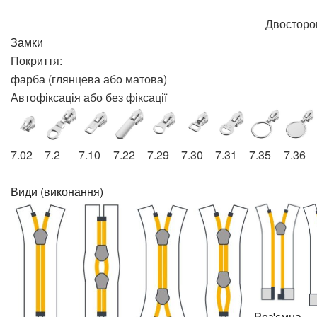
Двосторо
Замки
Покриття:
фарба (глянцева або матова)
Автофіксація або без фіксації
7.02
7.2
7.10
7.22
7.29
7.30
7.31
7.35
7.36
Види (виконання)
Pоз'ємна