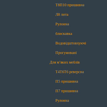
Прогумовані
Світловідбиваючі
Т8
П10 пришивна
Для наметів і тентів
Л8 лита
Т8
П10 пришивна
Л8 лита
Рулонна
Рулонна блискавка
Водовідштовхуючі
блискавка
Прогумовані
Водовідштовхуючі
Для м’яких меблів
Прогумовані
Т4
Т6
Т6 реверсна
П5 пришивна
Для м’яких меблів
П7 пришивна
Рулонна блискавка
Т4
Т6
Т6 реверсна
Маркування
П5 пришивна
Для матраців
П7 пришивна
Т4
Т6
Т6 реверсна
П5 пришивна
Рулонна