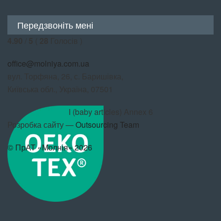
Передзвоніть мені
4.90
/
5
(
28
Голосів )
office@molniya.com.ua
вул. Торфяна, 26, с. Баришівка,
Київська обл., Україна, 07501
I (baby articles) Annex 6
Розробка сайту —
Outsourcing Team
© ПрАТ «Молнія» 2026