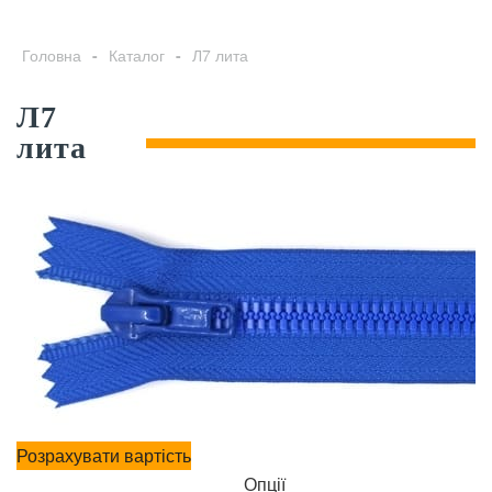
Головна
-
Каталог
-
Л7 лита
Л7
лита
Розрахувати вартість
Опції