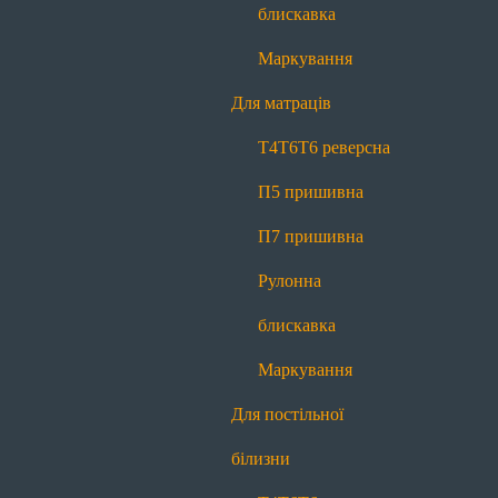
П7 пришивна
Рулонна блискавка
блискавка
Маркування
Маркування
Для постільної білизни
Для матраців
Т4
Т6
Т6 реверсна
П7 пришивна
Т4
Т6
Т6 реверсна
Рулонна блискавка
Маркування
П5 пришивна
Для декору
П7 пришивна
Меланж
Контраст
Рулонна
Про нас
блискавка
Про нас
Історія
Виробництво
Новини
Блог
Маркування
Якість
Контакти
Для постільної
Передзвоніть мені
білизни