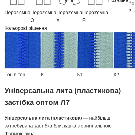
Pо
2 
Нероз'ємна
Нероз'ємна
Нероз'ємна
Нероз'ємна
О
Х
R
Кольорові рішення
Тон в тон
К
К1
К2
Універсальна лита (пластикова)
застібка оптом Л7
Універсальна лита (пластикова
) — найбільш
затребувана застібка-блискавка з оригінальною
формою зуба.