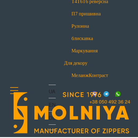
Т4
Т6
Т6 реверсна
office@molniya.com.ua
вул. Торфяна, 26, с. Баришівка,
П7 пришивна
Київська обл., Україна, 07501
Рулонна
блискавка
Маркування
Для декору
Меланж
Контраст
UA
+38 050 492 36 24
EN
DE