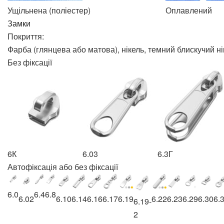
Ущільнена (поліестер)
Оплавлений
Замки
Покриття:
Фарба (глянцева або матова), нікель
, темний блискучий ні
Без фіксації
6К
6.03
6.3Г
Автофіксація або без фіксації
6.0
6.4
6.8
6.02
6.10
6.14
6.16
6.17
6.19
6.22
6.23
6.29
6.30
6.
6.19-
2