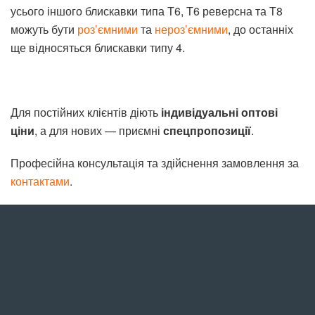
усього іншого блискавки типа Т6, Т6 реверсна та Т8
можуть бути
роз’ємними
та
нероз’ємними
, до останніх
ще відносяться блискавки типу 4.
Для постійних клієнтів діють
індивідуальні оптові
ціни
, а для нових — приємні
спецпропозиції
.
Професійна консультація та здійснення замовлення за
контактами
.