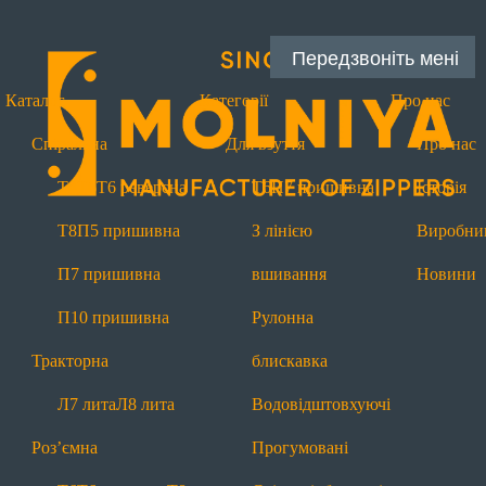
Передзвоніть мені
Каталог
Категорії
Про нас
Спіральна
Для взуття
Про нас
Т4
Т6
Т6 реверсна
Т6
П7 пришивна
Історія
Блискавки за типами
Т8
П5 пришивна
З лінією
Виробни
Спіральні
П7 пришивна
вшивання
Новини
Т4
Т6
Т6 реверсна
Т8
П5 пришивна
П10 пришивна
Рулонна
П7 пришивна
П10 пришивна
Тракторна
блискавка
Тракторні
Л7 лита
Л8 лита
Водовідштовхуючі
Л7 лита
Л8 лита
Роз’ємна
Прогумовані
Роз'ємні