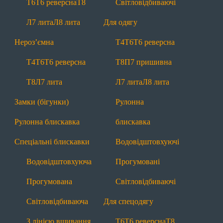
Т6
Т6 реверсна
Т8
Світловідбиваючі
Т6
Т6 реверсна
Т8
Л7 лита
Л8 лита
Л7 лита
Л8 лита
Для одягу
Нероз'ємні
Нероз’ємна
Т4
Т6
Т6 реверсна
Т4
Т6
Т6 реверсна
Т8
Л7 лита
Т4
Т6
Т6 реверсна
Т8
П7 пришивна
Замки (бігунки)
Рулонна блискавка
Т8
Л7 лита
Л7 лита
Л8 лита
Спеціальні
Замки (бігунки)
Рулонна
Водовідштовхуючі
Прогумовані
Рулонна блискавка
блискавка
Світловідбиваючі
З лінією вшивання
Спеціальні блискавки
Водовідштовхуючі
Маркування
Лівосторонні
Водовідштовхуюча
Прогумовані
Інша продукція
Прогумована
Світловідбиваючі
Тасьма
Мононитка
Брендування
Світловідбиваюча
Для спецодягу
Додаткова інформація
З лінією вшивання
Т6
Т6 реверсна
Т8