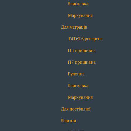
П7 пришивна
Рулонна блискавка
блискавка
Маркування
Маркування
Для постільної білизни
Для матраців
Т4
Т6
Т6 реверсна
П7 пришивна
Т4
Т6
Т6 реверсна
Рулонна блискавка
Маркування
П5 пришивна
Для декору
П7 пришивна
Меланж
Контраст
Рулонна
Про нас
блискавка
Про нас
Історія
Виробництво
Новини
Блог
Маркування
Якість
Контакти
Для постільної
Передзвоніть мені
білизни