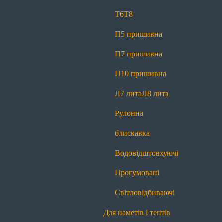
Світловідбиваючі
Т6
Т8
Для спецодягу
П5 пришивна
Т6
Т6 реверсна
Т8
Л7 лита
Л8 лита
П7 пришивна
Рулонна блискавка
Водовідштовхуючі
П10 пришивна
Прогумовані
Світловідбиваючі
Л7 лита
Л8 лита
Для спідниць і штанів
Рулонна
Т4
Рулонна блискавка
блискавка
Для сумок і рюкзаків
Водовідштовхуючі
Т6
Т8
П5 пришивна
П7 пришивна
Прогумовані
П10 пришивна
Л7 лита
Л8 лита
Світловідбиваючі
Рулонна блискавка
Водовідштовхуючі
Для наметів і тентів