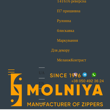
Т4
Т6
Т6 реверсна
office@molniya.com.ua
вул. Торфяна, 26, с. Баришівка,
П7 пришивна
Київська обл., Україна, 07501
Рулонна
блискавка
Маркування
Для декору
Меланж
Контраст
UA
+38 050 492 36 24
EN
DE