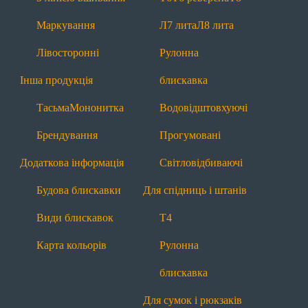
Будова блискавки
Види блискавок
Маркування
Л7 лита
Л8 лита
Карта кольорів
Лівосторонні
Рулонна
Блискавки за призначенням
Інша продукція
блискавка
Для взуття
Тасьма
Мононитка
Водовідштовхуючі
Т6
П7 пришивна
З лінією вшивання
Брендування
Прогумовані
Рулонна блискавка
Водовідштовхуючі
Додаткова інформація
Світловідбиваючі
Прогумовані
Світловідбиваючі
Будова блискавки
Для спідниць і штанів
Для одягу
Види блискавок
Т4
Т4
Т6
Т6 реверсна
Т8
П7 пришивна
Карта кольорів
Рулонна
Л7 лита
Л8 лита
Рулонна блискавка
блискавка
Водовідштовхуючі
Прогумовані
Для сумок і рюкзаків