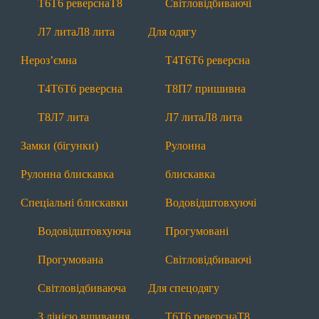
Т6
Т6 реверсна
Т8
Світловідбиваючі
Т6
Т6 реверсна
Т8
Л7 лита
Л8 лита
Л7 лита
Л8 лита
Для одягу
Нероз'ємні
Нероз’ємна
Т4
Т6
Т6 реверсна
Т4
Т6
Т6 реверсна
Т8
Л7 лита
Т4
Т6
Т6 реверсна
Т8
П7 пришивна
Замки (бігунки)
Рулонна блискавка
Т8
Л7 лита
Л7 лита
Л8 лита
Спеціальні
Замки (бігунки)
Рулонна
Водовідштовхуючі
Прогумовані
Рулонна блискавка
блискавка
Світловідбиваючі
З лінією вшивання
Спеціальні блискавки
Водовідштовхуючі
Маркування
Лівосторонні
Водовідштовхуюча
Прогумовані
Інша продукція
Прогумована
Світловідбиваючі
Тасьма
Мононитка
Брендування
Світловідбиваюча
Для спецодягу
Додаткова інформація
З лінією вшивання
Т6
Т6 реверсна
Т8