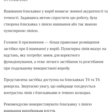
Вшивання блискавки у виріб вимагає значної акуратності та
точності. Задавшись метою спростити цю роботу, була
створена блискавка з лінією вшивання або так званою
пунктирною лінією.
Головне її призначення — більш правильне розміщення
застібки при її вшиванні у виріб. Пунктирна лінія вказує на
відстань, яку потребує замок для коректного
функціонування, а отже легкого застібання та розстібання
при подальшому використанні виробу.
Представлена застібка доступна на блискавках Т6 та Т6
реверсна. Звертаємо увагу, що найкраще поєднується
контрастна лінія з блискавками в темних кольорах.
Рекомендуємо використовувати блискавку з лінією
вшивання виробникам взуття.