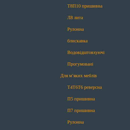
Прогумовані
Світловідбиваючі
Т8
П10 пришивна
Для наметів і тентів
Л8 лита
Т8
П10 пришивна
Л8 лита
Рулонна
Рулонна блискавка
Водовідштовхуючі
блискавка
Прогумовані
Водовідштовхуючі
Для м’яких меблів
Прогумовані
Т4
Т6
Т6 реверсна
П5 пришивна
Для м’яких меблів
П7 пришивна
Рулонна блискавка
Т4
Т6
Т6 реверсна
Маркування
П5 пришивна
Для матраців
П7 пришивна
Т4
Т6
Т6 реверсна
П5 пришивна
Рулонна