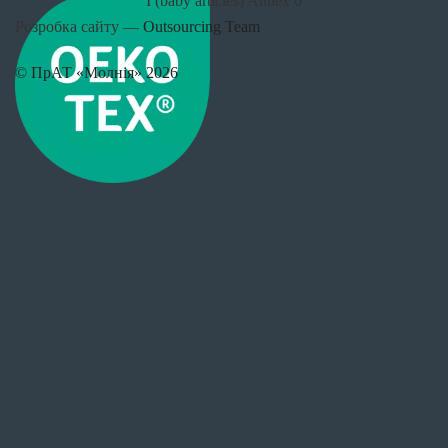
I (baby articles) Annex 6
Розробка сайту —
Outsourcing Team
© ПрАТ «Молнія» 2026