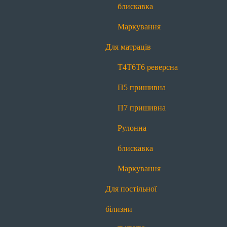
П7 пришивна
Рулонна блискавка
блискавка
Маркування
Маркування
Для постільної білизни
Для матраців
Т4
Т6
Т6 реверсна
П7 пришивна
Т4
Т6
Т6 реверсна
Рулонна блискавка
Маркування
П5 пришивна
Для декору
П7 пришивна
Меланж
Контраст
Рулонна
Про нас
блискавка
Про нас
Історія
Виробництво
Новини
Блог
Маркування
Якість
Контакти
Для постільної
Передзвоніть мені
білизни