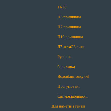
Світловідбиваючі
Т6
Т8
Для спецодягу
П5 пришивна
Т6
Т6 реверсна
Т8
Л7 лита
Л8 лита
П7 пришивна
Рулонна блискавка
Водовідштовхуючі
П10 пришивна
Прогумовані
Світловідбиваючі
Л7 лита
Л8 лита
Для спідниць і штанів
Рулонна
Т4
Рулонна блискавка
блискавка
Для сумок і рюкзаків
Водовідштовхуючі
Т6
Т8
П5 пришивна
П7 пришивна
Прогумовані
П10 пришивна
Л7 лита
Л8 лита
Світловідбиваючі
Рулонна блискавка
Водовідштовхуючі
Для наметів і тентів