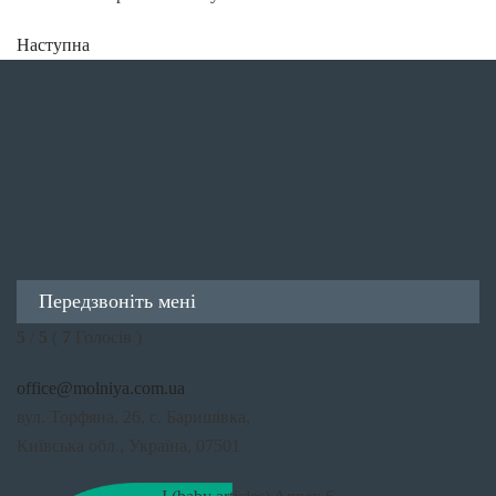
Наступна
Передзвоніть мені
5
/
5
(
7
Голосів )
office@molniya.com.ua
вул. Торфяна, 26, с. Баришівка,
Київська обл., Україна, 07501