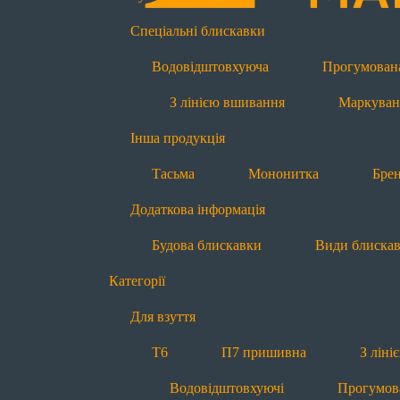
Інша продукція
Спеціальні блискавки
Тасьма
Мононитка
Бре
Водовідштовхуюча
Прогумован
Блискавки за призначенням
З лінією вшивання
Маркуван
Для взуття
Інша продукція
Т6
П7 пришивна
З лін
Тасьма
Мононитка
Бре
Світловідбиваючі
Додаткова інформація
Для одягу
Будова блискавки
Види блиска
Т4
Т6
Т6 реверсна
Категорії
Водовідштовхуючі
Прогум
Для взуття
Для спецодягу
Т6
П7 пришивна
З лін
Т6
Т6 реверсна
Т8
Водовідштовхуючі
Прогумов