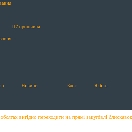
вання
П7 пришивна
вання
во
Новини
Блог
Якість
 обсягах вигідно переходити на прямі закупівлі блискаво