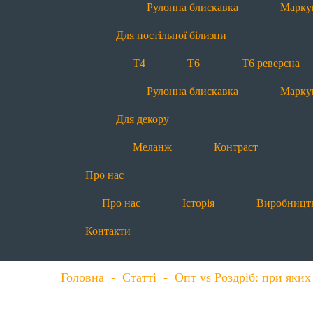
Рулонна блискавка
Марку
Для постільної білизни
Т4
Т6
Т6 реверсна
Рулонна блискавка
Марку
Для декору
Меланж
Контраст
Про нас
Про нас
Історія
Виробницт
Контакти
Головна
-
Статті
-
Опт vs Роздріб: при яких