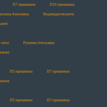
П5 пришивна
П7 пришивна
Рулонна блис
П7 пришивна
П10 пришивна
улонна блискавка
Водовідштовхуючі
П7 пришивна
Рулонна блискавка
Маркува
ваючі
 лита
Рулонна блискавка
овані
во
Новини
Блог
Якість
Ко
П5 пришивна
П7 пришивна
вання
П5 пришивна
П7 пришивна