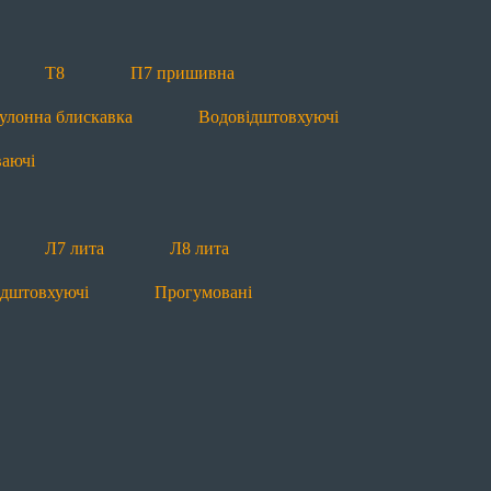
ваючі
Т8
П7 пришивна
улонна блискавка
Водовідштовхуючі
ваючі
П7 пришивна
П10 пришивна
Л7 лита
ідштовхуючі
Прогумовані
Світловідбиваючі
Л7 лита
Л8 лита
ідштовхуючі
Прогумовані
 лита
Рулонна блискавка
Водовідштовхуючі
П5 пришивна
П7 пришивна
Рулонна блис