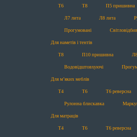
Т4
Т6
Т6 реверсна
Т6
Т8
П5 пришивна
Для постільної білизни
Л7 лита
Л8 лита
Р
Т4
Т6
Т6 реверсна
Прогумовані
Світловідби
Для декору
Для наметів і тентів
Меланж
Контраст
Т8
П10 пришивна
Л8
Про нас
Водовідштовхуючі
Прогум
Про нас
Історія
Виробницт
Для м’яких меблів
Передзвоніть мені
Т4
Т6
Т6 реверсна
office@molniya.com.ua
Рулонна блискавка
Марку
вул. Торфяна, 26, с. Баришівка,
Київська обл., Україна, 07501
Для матраців
Т4
Т6
Т6 реверсна