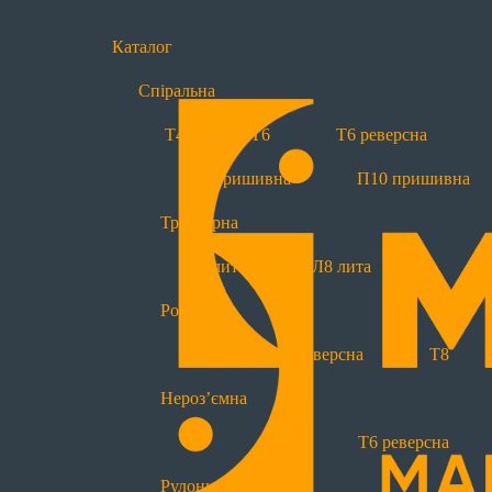
Каталог
Спіральна
Блискавки за типами
Т4
Т6
Т6 реверсна
Спіральні
П7 пришивна
П10 пришивна
Т4
Т6
Т6 реверсна
Тракторна
Тракторні
Р
Л7 лита
Л8 лита
Л7 лита
Л8 лита
Роз’ємна
Нероз'ємні
Т6
Т6 реверсна
Т8
Т4
Т6
Т6 реверсна
Нероз’ємна
Спеціальні
Т4
Т6
Т6 реверсна
Водовідштовхуючі
Прогумовані
Рулонна блискавка