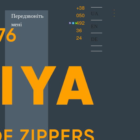
+38
UA
050
Передзвоніть
492
мені
EN
36
24
DE
ишивна
 лита
онна блискавка
ркування
Лівосторонні