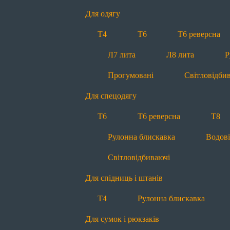
Прогумовані
Світловідби
Для одягу
Для спідниць і штанів
Т4
Т6
Т6 реверсна
Т4
Рулонна блискавка
Л7 лита
Л8 лита
Р
Для сумок і рюкзаків
Прогумовані
Світловідби
Т6
Т8
П5 пришивна
Для спецодягу
Рулонна блискавка
Водов
Т6
Т6 реверсна
Т8
Для наметів і тентів
Рулонна блискавка
Водов
Т8
П10 пришивна
Л8
Світловідбиваючі
Для м’яких меблів
Для спідниць і штанів
Т4
Т6
Т6 реверсна
Т4
Рулонна блискавка
Для матраців
Для сумок і рюкзаків