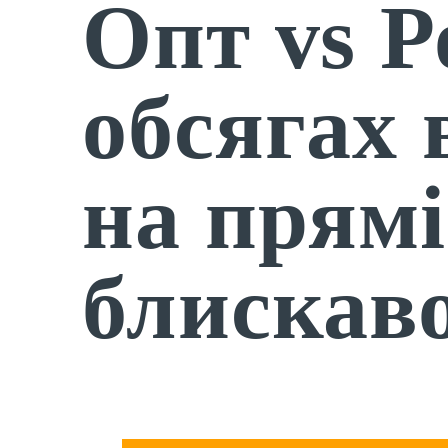
Опт vs Р
обсягах 
на прямі
блискав