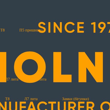
Т8
П5 пришивна
Т8
П5 пришивна
П7 пришивна
П10 пр
оз'ємні
Т6
Т6 реверсна
Т8
Л7 лита
Л8
Л7 лита
Л8 лита
Т8
Л7 лита
Замки (бігунки)
Рул
Т8
Л7 лита
Замки (бігунки)
Світловідбиваючі
З лінією вшивання
Ма