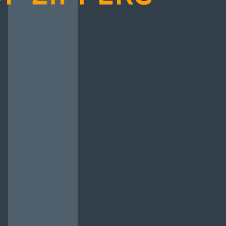
авок
Карта кольорів
чі
Прогумовані
Рулонна блискавка
Водовідштовхуючі