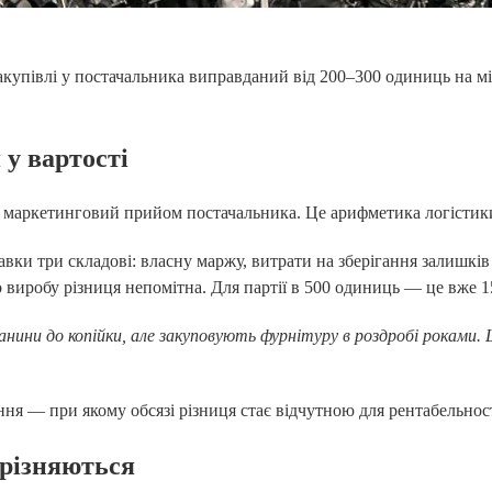
закупівлі у постачальника виправданий від 200–300 одиниць на м
 у вартості
е маркетинговий прийом постачальника. Це арифметика логістики
вки три складові: власну маржу, витрати на зберігання залишків і
о виробу різниця непомітна. Для партії в 500 одиниць — це вже 1
ини до копійки, але закуповують фурнітуру в роздробі роками. 
ння — при якому обсязі різниця стає відчутною для рентабельност
дрізняються