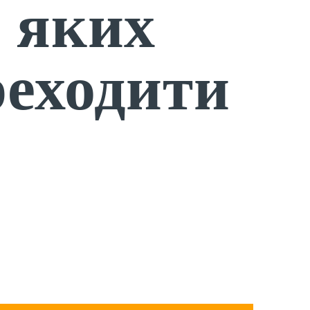
и яких
реходити