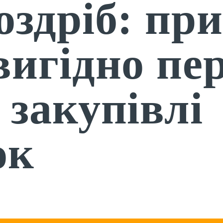
оздріб: пр
вигідно пе
 закупівлі
ок