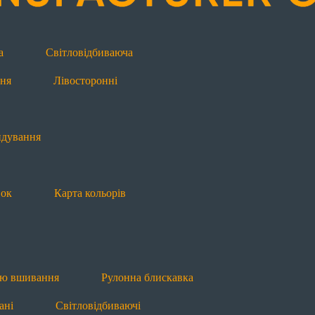
Додаткова інформація
ндування
Будова блискавки
Види блиск
а
Світловідбиваюча
ня
Лівосторонні
ією вшивання
Рулонна блискавка
Водовідштовхую
ндування
вок
Карта кольорів
Т8
П7 пришивна
Л7 лита
Л8 лита
овані
Світловідбиваючі
ією вшивання
Рулонна блискавка
Л7 лита
Л8 лита
Рулонна блискавка
ані
Світловідбиваючі