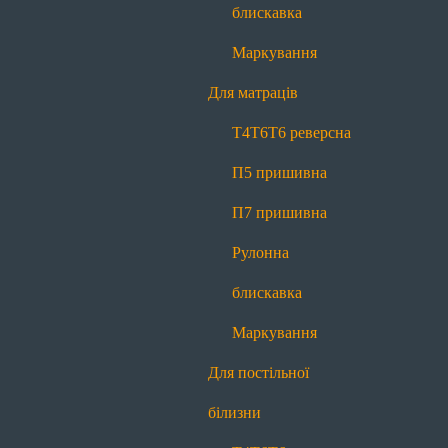
П7 пришивна
Рулонна блискавка
блискавка
Маркування
Маркування
Для постільної білизни
Для матраців
Т4
Т6
Т6 реверсна
П7 пришивна
Т4
Т6
Т6 реверсна
Рулонна блискавка
Маркування
П5 пришивна
Для декору
П7 пришивна
Меланж
Контраст
Рулонна
Про нас
блискавка
Про нас
Історія
Виробництво
Новини
Блог
Маркування
Якість
Контакти
Для постільної
Передзвоніть мені
білизни