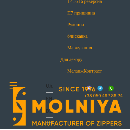
Т4
Т6
Т6 реверсна
office@molniya.com.ua
вул. Торфяна, 26, с. Баришівка,
П7 пришивна
Київська обл., Україна, 07501
Рулонна
блискавка
Маркування
Для декору
Меланж
Контраст
UA
+38 050 492 36 24
EN
DE