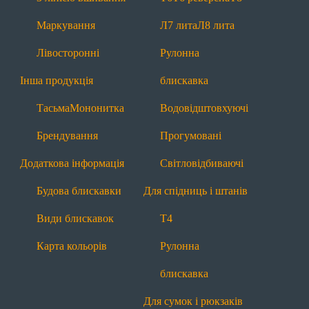
Будова блискавки
Види блискавок
Маркування
Л7 лита
Л8 лита
Карта кольорів
Лівосторонні
Рулонна
Блискавки за призначенням
Інша продукція
блискавка
Для взуття
Тасьма
Мононитка
Водовідштовхуючі
Т6
П7 пришивна
З лінією вшивання
Брендування
Прогумовані
Рулонна блискавка
Водовідштовхуючі
Додаткова інформація
Світловідбиваючі
Прогумовані
Світловідбиваючі
Будова блискавки
Для спідниць і штанів
Для одягу
Види блискавок
Т4
Т4
Т6
Т6 реверсна
Т8
П7 пришивна
Карта кольорів
Рулонна
Л7 лита
Л8 лита
Рулонна блискавка
блискавка
Водовідштовхуючі
Прогумовані
Для сумок і рюкзаків