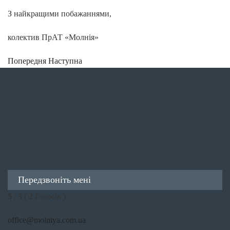
З найкращими побажаннями,
колектив ПрАТ «Молнія»
Попередня
Наступна
Передзвоніть мені
5
/
5
(
2
Голосів )
office@molniya.com.ua