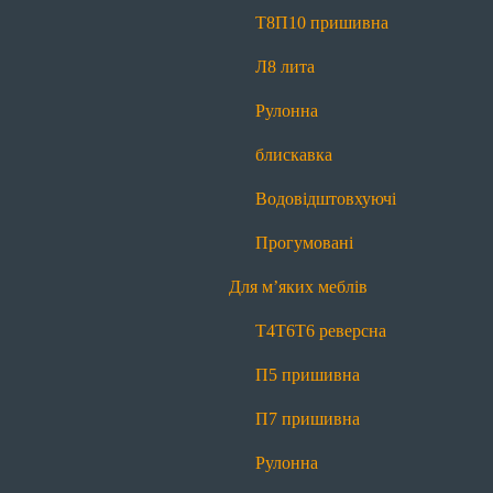
Прогумовані
Світловідбиваючі
Т8
П10 пришивна
Для наметів і тентів
Л8 лита
Т8
П10 пришивна
Л8 лита
Рулонна
Рулонна блискавка
Водовідштовхуючі
блискавка
Прогумовані
Водовідштовхуючі
Для м’яких меблів
Прогумовані
Т4
Т6
Т6 реверсна
П5 пришивна
Для м’яких меблів
П7 пришивна
Рулонна блискавка
Т4
Т6
Т6 реверсна
Маркування
П5 пришивна
Для матраців
П7 пришивна
Т4
Т6
Т6 реверсна
П5 пришивна
Рулонна