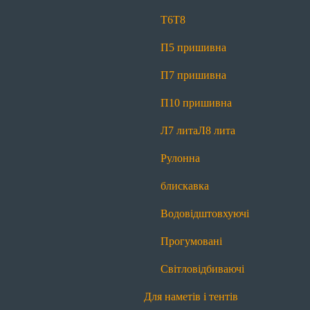
Світловідбиваючі
Т6
Т8
Для спецодягу
П5 пришивна
Т6
Т6 реверсна
Т8
Л7 лита
Л8 лита
П7 пришивна
Рулонна блискавка
Водовідштовхуючі
П10 пришивна
Прогумовані
Світловідбиваючі
Л7 лита
Л8 лита
Для спідниць і штанів
Рулонна
Т4
Рулонна блискавка
блискавка
Для сумок і рюкзаків
Водовідштовхуючі
Т6
Т8
П5 пришивна
П7 пришивна
Прогумовані
П10 пришивна
Л7 лита
Л8 лита
Світловідбиваючі
Рулонна блискавка
Водовідштовхуючі
Для наметів і тентів