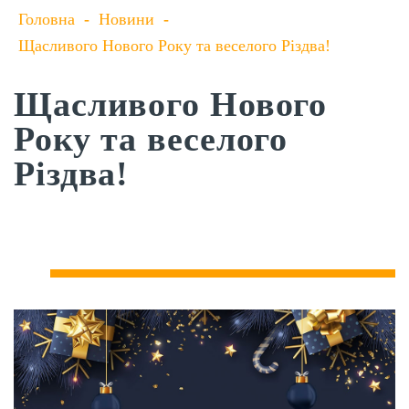
Головна
-
Новини
-
Щасливого Нового Року та веселого Різдва!
Щасливого Нового
Року та веселого
Різдва!