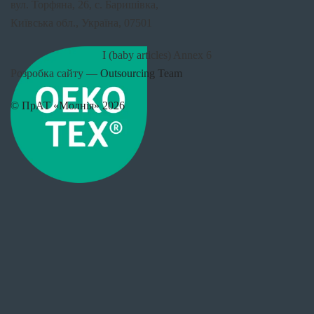
вул. Торфяна, 26, с. Баришівка,
Київська обл., Україна, 07501
I (baby articles) Annex 6
Розробка сайту —
Outsourcing Team
© ПрАТ «Молнія» 2026