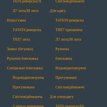
Т6
Т6 реверсна
Т8
Світловідбиваючі
Т6
Т6 реверсна
Т8
Л7 лита
Л8 лита
Л7 лита
Л8 лита
Для одягу
Нероз'ємні
Нероз’ємна
Т4
Т6
Т6 реверсна
Т4
Т6
Т6 реверсна
Т8
Л7 лита
Т4
Т6
Т6 реверсна
Т8
П7 пришивна
Замки (бігунки)
Рулонна блискавка
Т8
Л7 лита
Л7 лита
Л8 лита
Спеціальні
Замки (бігунки)
Рулонна
Водовідштовхуючі
Прогумовані
Рулонна блискавка
блискавка
Світловідбиваючі
З лінією вшивання
Спеціальні блискавки
Водовідштовхуючі
Маркування
Лівосторонні
Водовідштовхуюча
Прогумовані
Інша продукція
Прогумована
Світловідбиваючі
Тасьма
Мононитка
Брендування
Світловідбиваюча
Для спецодягу
Додаткова інформація
З лінією вшивання
Т6
Т6 реверсна
Т8