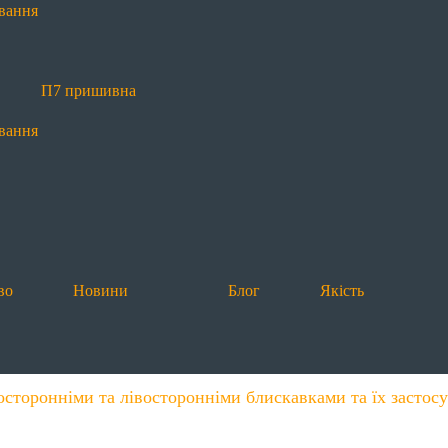
вання
П7 пришивна
вання
во
Новини
Блог
Якість
осторонніми та лівосторонніми блискавками та їх застос