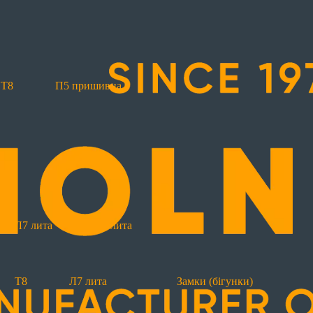
Т8
П5 пришивна
Т8
П5 пришивна
П7 пришивна
П10 пр
оз'ємні
Т6
Т6 реверсна
Т8
Л7 лита
Л8
Л7 лита
Л8 лита
Т8
Л7 лита
Замки (бігунки)
Рул
Т8
Л7 лита
Замки (бігунки)
Світловідбиваючі
З лінією вшивання
Ма