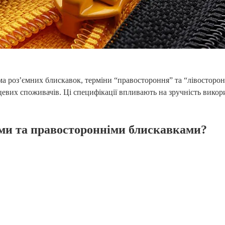
а роз’ємних блискавок, терміни “правостороння” та “лівосторон
евих споживачів. Ці специфікації впливають на зручність викори
іми та правосторонніми блискавками?