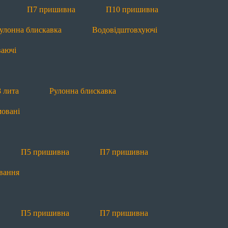
П5 пришивна
П7 пришивна
Рулонна блис
П7 пришивна
П10 пришивна
улонна блискавка
Водовідштовхуючі
П7 пришивна
Рулонна блискавка
Маркува
ваючі
 лита
Рулонна блискавка
овані
во
Новини
Блог
Якість
Ко
П5 пришивна
П7 пришивна
вання
П5 пришивна
П7 пришивна