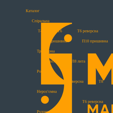
Каталог
Спіральна
Блискавки за типами
Т4
Т6
Т6 реверсна
Спіральні
П7 пришивна
П10 пришивна
Т4
Т6
Т6 реверсна
Тракторна
Тракторні
Р
Л7 лита
Л8 лита
Л7 лита
Л8 лита
Роз’ємна
Нероз'ємні
Т6
Т6 реверсна
Т8
Т4
Т6
Т6 реверсна
Нероз’ємна
Спеціальні
Т4
Т6
Т6 реверсна
Водовідштовхуючі
Прогумовані
Рулонна блискавка