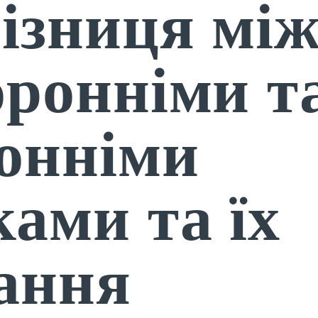
ізниця мі
оронніми т
ронніми
ами та їх
вання