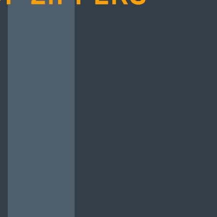
авок
Карта кольорів
чі
Прогумовані
Рулонна блискавка
Водовідштовхуючі