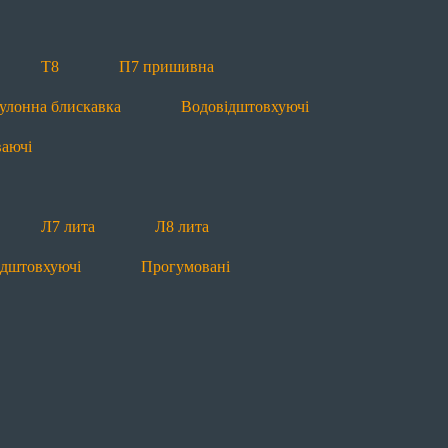
ваючі
Т8
П7 пришивна
улонна блискавка
Водовідштовхуючі
ваючі
П7 пришивна
П10 пришивна
Л7 лита
ідштовхуючі
Прогумовані
Світловідбиваючі
Л7 лита
Л8 лита
ідштовхуючі
Прогумовані
 лита
Рулонна блискавка
Водовідштовхуючі
П5 пришивна
П7 пришивна
Рулонна блис