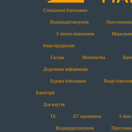
Інша продукція
Спеціальні блискавки
Тасьма
Мононитка
Бре
Водовідштовхуюча
Прогумован
Блискавки за призначенням
З лінією вшивання
Маркуван
Для взуття
Інша продукція
Т6
П7 пришивна
З лін
Тасьма
Мононитка
Бре
Світловідбиваючі
Додаткова інформація
Для одягу
Будова блискавки
Види блиска
Т4
Т6
Т6 реверсна
Категорії
Водовідштовхуючі
Прогум
Для взуття
Для спецодягу
Т6
П7 пришивна
З лін
Т6
Т6 реверсна
Т8
Водовідштовхуючі
Прогумов