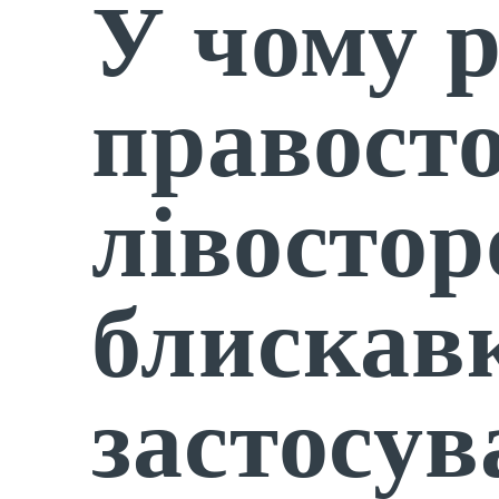
У чому р
правост
лівосто
блискавк
застосу