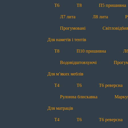
Т4
Т6
Т6 реверсна
Т6
Т8
П5 пришивна
Для постільної білизни
Л7 лита
Л8 лита
Р
Т4
Т6
Т6 реверсна
Прогумовані
Світловідби
Для декору
Для наметів і тентів
Меланж
Контраст
Т8
П10 пришивна
Л8
Про нас
Водовідштовхуючі
Прогум
Про нас
Історія
Виробницт
Для м’яких меблів
Передзвоніть мені
Т4
Т6
Т6 реверсна
office@molniya.com.ua
Рулонна блискавка
Марку
вул. Торфяна, 26, с. Баришівка,
Київська обл., Україна, 07501
Для матраців
Т4
Т6
Т6 реверсна