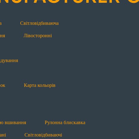
Додаткова інформація
ндування
Будова блискавки
Види блиск
а
Світловідбиваюча
ня
Лівосторонні
ією вшивання
Рулонна блискавка
Водовідштовхую
ндування
вок
Карта кольорів
Т8
П7 пришивна
Л7 лита
Л8 лита
овані
Світловідбиваючі
ією вшивання
Рулонна блискавка
Л7 лита
Л8 лита
Рулонна блискавка
ані
Світловідбиваючі