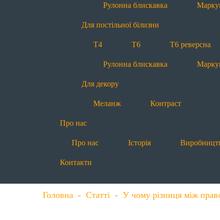
Рулонна блискавка
Марку
Для постільної білизни
Т4
Т6
Т6 реверсна
Рулонна блискавка
Марку
Для декору
Меланж
Контраст
Про нас
Про нас
Історія
Виробницт
Контакти
Головна
-
Статті
-
У чому різниця між прав