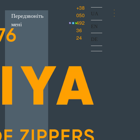
+38
UA
050
Передзвоніть
492
мені
EN
36
24
DE
ишивна
 лита
онна блискавка
ркування
Лівосторонні