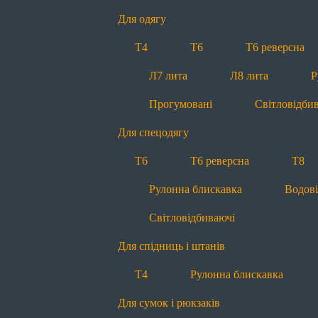
Прогумовані
Світловідби
Для одягу
Для спідниць і штанів
Т4
Т6
Т6 реверсна
Т4
Рулонна блискавка
Л7 лита
Л8 лита
Р
Для сумок і рюкзаків
Прогумовані
Світловідби
Т6
Т8
П5 пришивна
Для спецодягу
Рулонна блискавка
Водов
Т6
Т6 реверсна
Т8
Для наметів і тентів
Рулонна блискавка
Водов
Т8
П10 пришивна
Л8
Світловідбиваючі
Для м’яких меблів
Для спідниць і штанів
Т4
Т6
Т6 реверсна
Т4
Рулонна блискавка
Для матраців
Для сумок і рюкзаків