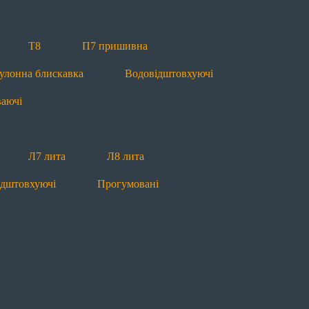
ваючі
Т8
П7 пришивна
улонна блискавка
Водовідштовхуючі
ваючі
П7 пришивна
П10 пришивна
Л7 лита
ідштовхуючі
Прогумовані
Світловідбиваючі
Л7 лита
Л8 лита
ідштовхуючі
Прогумовані
 лита
Рулонна блискавка
Водовідштовхуючі
П5 пришивна
П7 пришивна
Рулонна блис