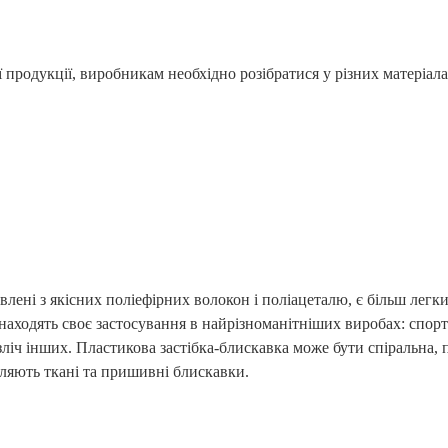
 продукції, виробникам необхідно розібратися у різних матеріал
лені з якісних поліефірних волокон і поліацеталю, є більш легк
находять своє застосування в найрізноманітніших виробах: спорти
зліч інших. Пластикова застібка-блискавка може бути спіральна, 
діляють ткані та пришивні блискавки.