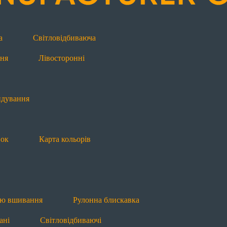
Додаткова інформація
ндування
Будова блискавки
Види блиск
а
Світловідбиваюча
ня
Лівосторонні
ією вшивання
Рулонна блискавка
Водовідштовхую
ндування
вок
Карта кольорів
Т8
П7 пришивна
Л7 лита
Л8 лита
овані
Світловідбиваючі
ією вшивання
Рулонна блискавка
Л7 лита
Л8 лита
Рулонна блискавка
ані
Світловідбиваючі