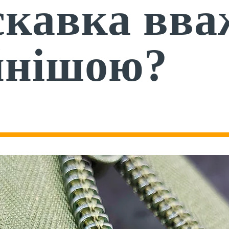
скавка вва
йнішою?