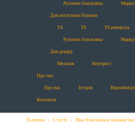
Рулонна блискавка
Марку
Для постільної білизни
Т4
Т6
Т6 реверсна
Рулонна блискавка
Марку
Для декору
Меланж
Контраст
Про нас
Про нас
Історія
Виробницт
Контакти
Головна
-
Статті
-
Яка блискавка вважаєть