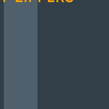
авок
Карта кольорів
чі
Прогумовані
Рулонна блискавка
Водовідштовхуючі