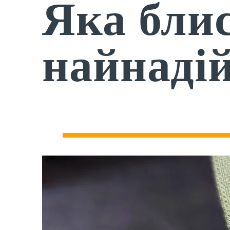
Яка бли
найнаді