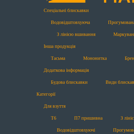
Інша продукція
Спеціальні блискавки
Тасьма
Мононитка
Бре
Водовідштовхуюча
Прогумован
Блискавки за призначенням
З лінією вшивання
Маркуван
Для взуття
Інша продукція
Т6
П7 пришивна
З лін
Тасьма
Мононитка
Бре
Світловідбиваючі
Додаткова інформація
Для одягу
Будова блискавки
Види блиска
Т4
Т6
Т6 реверсна
Категорії
Водовідштовхуючі
Прогум
Для взуття
Для спецодягу
Т6
П7 пришивна
З лін
Т6
Т6 реверсна
Т8
Водовідштовхуючі
Прогумов