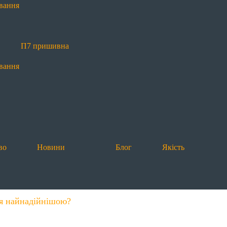
вання
П7 пришивна
вання
во
Новини
Блог
Якість
ся найнадійнішою?