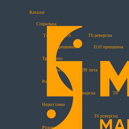
Каталог
Спіральна
Блискавки за типами
Т4
Т6
Т6 реверсна
Спіральні
П7 пришивна
П10 пришивна
Т4
Т6
Т6 реверсна
Тракторна
Тракторні
Р
Л7 лита
Л8 лита
Л7 лита
Л8 лита
Роз’ємна
Нероз'ємні
Т6
Т6 реверсна
Т8
Т4
Т6
Т6 реверсна
Нероз’ємна
Спеціальні
Т4
Т6
Т6 реверсна
Водовідштовхуючі
Прогумовані
Рулонна блискавка