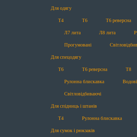
Прогумовані
Світловідби
Для одягу
Для спідниць і штанів
Т4
Т6
Т6 реверсна
Т4
Рулонна блискавка
Л7 лита
Л8 лита
Р
Для сумок і рюкзаків
Прогумовані
Світловідби
Т6
Т8
П5 пришивна
Для спецодягу
Рулонна блискавка
Водов
Т6
Т6 реверсна
Т8
Для наметів і тентів
Рулонна блискавка
Водов
Т8
П10 пришивна
Л8
Світловідбиваючі
Для м’яких меблів
Для спідниць і штанів
Т4
Т6
Т6 реверсна
Т4
Рулонна блискавка
Для матраців
Для сумок і рюкзаків