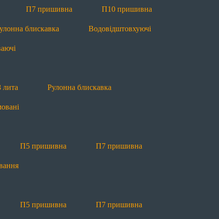
П5 пришивна
П7 пришивна
Рулонна блис
П7 пришивна
П10 пришивна
улонна блискавка
Водовідштовхуючі
П7 пришивна
Рулонна блискавка
Маркува
ваючі
 лита
Рулонна блискавка
овані
во
Новини
Блог
Якість
Ко
П5 пришивна
П7 пришивна
вання
П5 пришивна
П7 пришивна