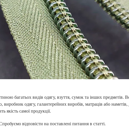
стиною багатьох видів одягу, взуття, сумок та інших предметів. В
во, виробник одягу, галантерейних виробів, матраців або наметів,
ть якість самої продукції.
пробуємо відповісти на поставлені питання в статті.