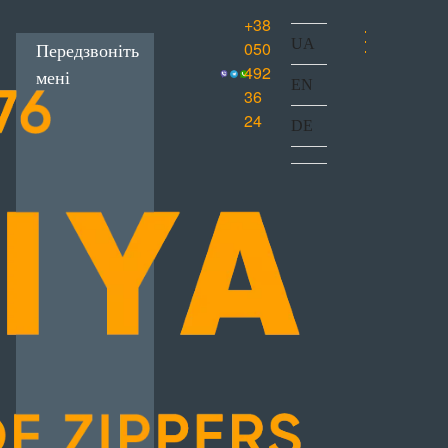
+38
UA
050
Передзвоніть
492
мені
EN
36
24
DE
ишивна
 лита
онна блискавка
ркування
Лівосторонні