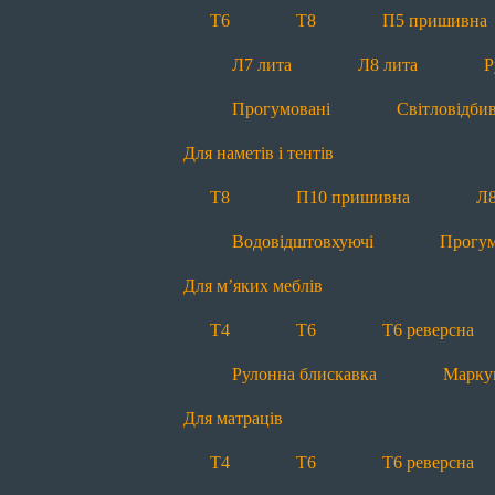
Т4
Т6
Т6 реверсна
Т6
Т8
П5 пришивна
Для постільної білизни
Л7 лита
Л8 лита
Р
Т4
Т6
Т6 реверсна
Прогумовані
Світловідби
Для декору
Для наметів і тентів
Меланж
Контраст
Т8
П10 пришивна
Л8
Про нас
Водовідштовхуючі
Прогум
Про нас
Історія
Виробницт
Для м’яких меблів
Передзвоніть мені
Т4
Т6
Т6 реверсна
office@molniya.com.ua
Рулонна блискавка
Марку
вул. Торфяна, 26, с. Баришівка,
Київська обл., Україна, 07501
Для матраців
Т4
Т6
Т6 реверсна