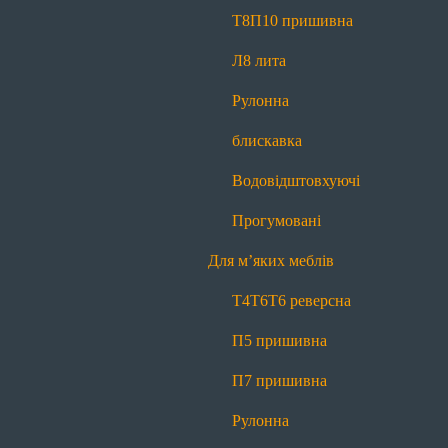
Прогумовані
Світловідбиваючі
Т8
П10 пришивна
Для наметів і тентів
Л8 лита
Т8
П10 пришивна
Л8 лита
Рулонна
Рулонна блискавка
Водовідштовхуючі
блискавка
Прогумовані
Водовідштовхуючі
Для м’яких меблів
Прогумовані
Т4
Т6
Т6 реверсна
П5 пришивна
Для м’яких меблів
П7 пришивна
Рулонна блискавка
Т4
Т6
Т6 реверсна
Маркування
П5 пришивна
Для матраців
П7 пришивна
Т4
Т6
Т6 реверсна
П5 пришивна
Рулонна