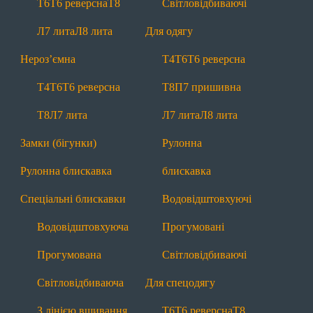
Т6
Т6 реверсна
Т8
Світловідбиваючі
Т6
Т6 реверсна
Т8
Л7 лита
Л8 лита
Л7 лита
Л8 лита
Для одягу
Нероз'ємні
Нероз’ємна
Т4
Т6
Т6 реверсна
Т4
Т6
Т6 реверсна
Т8
Л7 лита
Т4
Т6
Т6 реверсна
Т8
П7 пришивна
Замки (бігунки)
Рулонна блискавка
Т8
Л7 лита
Л7 лита
Л8 лита
Спеціальні
Замки (бігунки)
Рулонна
Водовідштовхуючі
Прогумовані
Рулонна блискавка
блискавка
Світловідбиваючі
З лінією вшивання
Спеціальні блискавки
Водовідштовхуючі
Маркування
Лівосторонні
Водовідштовхуюча
Прогумовані
Інша продукція
Прогумована
Світловідбиваючі
Тасьма
Мононитка
Брендування
Світловідбиваюча
Для спецодягу
Додаткова інформація
З лінією вшивання
Т6
Т6 реверсна
Т8