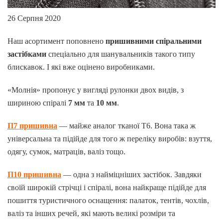
26 Серпня 2020
Наш асортимент поповнено
пришивними спіральними
застібками
спеціально для шанувальників такого типу
блискавок. І які вже оцінено виробниками.
«Молнія» пропонує у вигляді рулонки двох видів, з
шириною спіралі
7 мм
та
10 мм
.
П7 пришивна
— майже аналог тканої Т6. Вона така ж
універсальна та підійде для того ж переліку виробів: взуття,
одягу, сумок, матраців, валіз тощо.
П10 пришивна
— одна з найміцніших застібок. Завдяки
своїй широкій стрічці і спіралі, вона найкраще підійде для
пошиття туристичного оснащення: палаток, тентів, чохлів,
валіз та інших речей, які мають великі розміри та