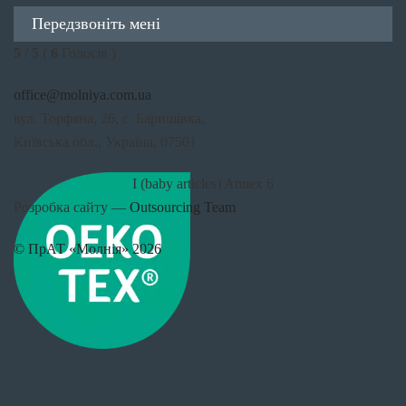
Передзвоніть мені
5
/
5
(
6
Голосів )
office@molniya.com.ua
вул. Торфяна, 26, с. Баришівка,
Київська обл., Україна, 07501
I (baby articles) Annex 6
Розробка сайту —
Outsourcing Team
© ПрАТ «Молнія» 2026