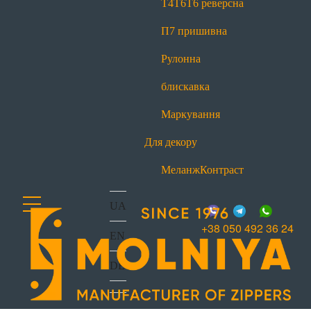
Т4
Т6
Т6 реверсна
office@molniya.com.ua
вул. Торфяна, 26, с. Баришівка,
П7 пришивна
Київська обл., Україна, 07501
Рулонна
блискавка
Маркування
Для декору
Меланж
Контраст
UA
+38 050 492 36 24
EN
DE