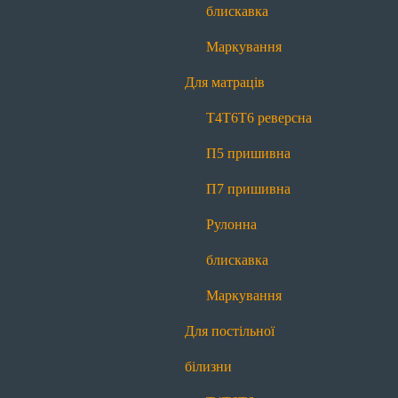
П7 пришивна
Рулонна блискавка
блискавка
Маркування
Маркування
Для постільної білизни
Для матраців
Т4
Т6
Т6 реверсна
П7 пришивна
Т4
Т6
Т6 реверсна
Рулонна блискавка
Маркування
П5 пришивна
Для декору
П7 пришивна
Меланж
Контраст
Рулонна
Про нас
блискавка
Про нас
Історія
Виробництво
Новини
Блог
Маркування
Якість
Контакти
Для постільної
Передзвоніть мені
білизни