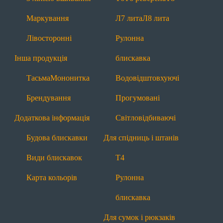
Будова блискавки
Види блискавок
Маркування
Л7 лита
Л8 лита
Карта кольорів
Лівосторонні
Рулонна
Блискавки за призначенням
Інша продукція
блискавка
Для взуття
Тасьма
Мононитка
Водовідштовхуючі
Т6
П7 пришивна
З лінією вшивання
Брендування
Прогумовані
Рулонна блискавка
Водовідштовхуючі
Додаткова інформація
Світловідбиваючі
Прогумовані
Світловідбиваючі
Будова блискавки
Для спідниць і штанів
Для одягу
Види блискавок
Т4
Т4
Т6
Т6 реверсна
Т8
П7 пришивна
Карта кольорів
Рулонна
Л7 лита
Л8 лита
Рулонна блискавка
блискавка
Водовідштовхуючі
Прогумовані
Для сумок і рюкзаків