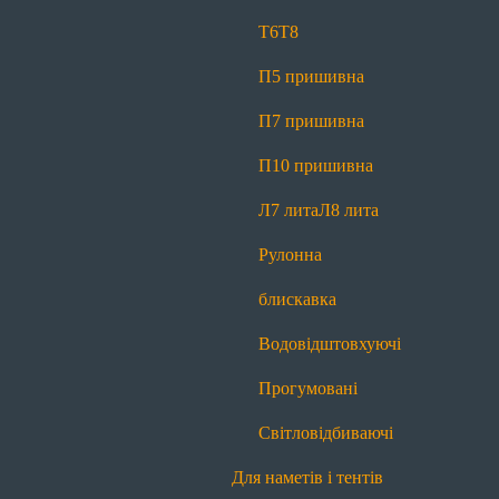
Світловідбиваючі
Т6
Т8
Для спецодягу
П5 пришивна
Т6
Т6 реверсна
Т8
Л7 лита
Л8 лита
П7 пришивна
Рулонна блискавка
Водовідштовхуючі
П10 пришивна
Прогумовані
Світловідбиваючі
Л7 лита
Л8 лита
Для спідниць і штанів
Рулонна
Т4
Рулонна блискавка
блискавка
Для сумок і рюкзаків
Водовідштовхуючі
Т6
Т8
П5 пришивна
П7 пришивна
Прогумовані
П10 пришивна
Л7 лита
Л8 лита
Світловідбиваючі
Рулонна блискавка
Водовідштовхуючі
Для наметів і тентів