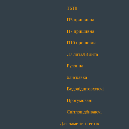
Світловідбиваючі
Т6
Т8
Для спецодягу
П5 пришивна
Т6
Т6 реверсна
Т8
Л7 лита
Л8 лита
П7 пришивна
Рулонна блискавка
Водовідштовхуючі
П10 пришивна
Прогумовані
Світловідбиваючі
Л7 лита
Л8 лита
Для спідниць і штанів
Рулонна
Т4
Рулонна блискавка
блискавка
Для сумок і рюкзаків
Водовідштовхуючі
Т6
Т8
П5 пришивна
П7 пришивна
Прогумовані
П10 пришивна
Л7 лита
Л8 лита
Світловідбиваючі
Рулонна блискавка
Водовідштовхуючі
Для наметів і тентів