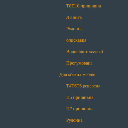
Прогумовані
Світловідбиваючі
Т8
П10 пришивна
Для наметів і тентів
Л8 лита
Т8
П10 пришивна
Л8 лита
Рулонна
Рулонна блискавка
Водовідштовхуючі
блискавка
Прогумовані
Водовідштовхуючі
Для м’яких меблів
Прогумовані
Т4
Т6
Т6 реверсна
П5 пришивна
Для м’яких меблів
П7 пришивна
Рулонна блискавка
Т4
Т6
Т6 реверсна
Маркування
П5 пришивна
Для матраців
П7 пришивна
Т4
Т6
Т6 реверсна
П5 пришивна
Рулонна