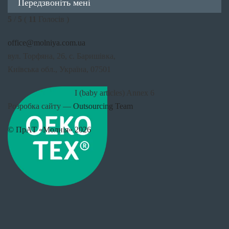
Передзвоніть мені
5
/
5
(
11
Голосів )
office@molniya.com.ua
вул. Торфяна, 26, с. Баришівка,
Київська обл., Україна, 07501
I (baby articles) Annex 6
Розробка сайту —
Outsourcing Team
© ПрАТ «Молнія» 2026