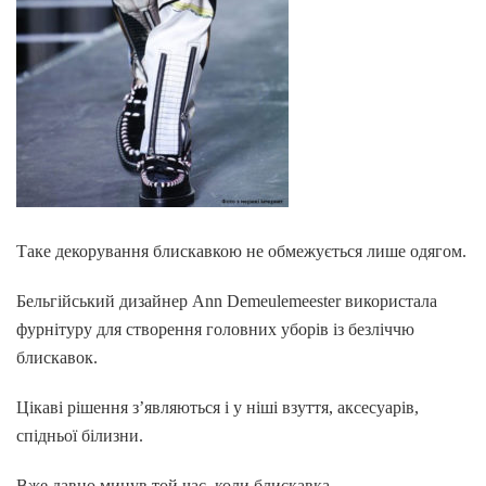
Таке декорування блискавкою не обмежується лише одягом.
Бельгійський дизайнер Ann Demeulemeester використала
фурнітуру для створення головних уборів із безліччю
блискавок.
Цікаві рішення з’являються і у ніші взуття, аксесуарів,
спідньої білизни.
Вже давно минув той час, коли блискавка