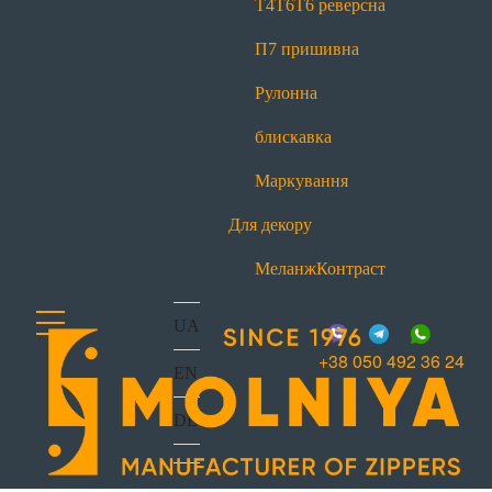
Т4
Т6
Т6 реверсна
office@molniya.com.ua
вул. Торфяна, 26, с. Баришівка,
П7 пришивна
Київська обл., Україна, 07501
Рулонна
блискавка
Маркування
Для декору
Меланж
Контраст
UA
+38 050 492 36 24
EN
DE