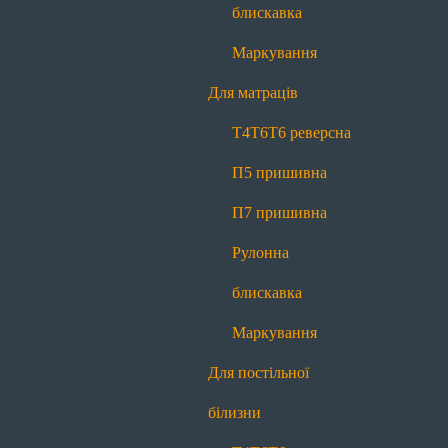
П7 пришивна
Рулонна блискавка
блискавка
Маркування
Маркування
Для постільної білизни
Для матраців
Т4
Т6
Т6 реверсна
П7 пришивна
Т4
Т6
Т6 реверсна
Рулонна блискавка
Маркування
П5 пришивна
Для декору
П7 пришивна
Меланж
Контраст
Рулонна
Про нас
блискавка
Про нас
Історія
Виробництво
Новини
Блог
Маркування
Якість
Контакти
Для постільної
Передзвоніть мені
білизни