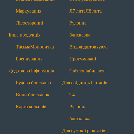
Будова блискавки
Види блискавок
Маркування
Л7 лита
Л8 лита
Карта кольорів
Лівосторонні
Рулонна
Блискавки за призначенням
Інша продукція
блискавка
Для взуття
Тасьма
Мононитка
Водовідштовхуючі
Т6
П7 пришивна
З лінією вшивання
Брендування
Прогумовані
Рулонна блискавка
Водовідштовхуючі
Додаткова інформація
Світловідбиваючі
Прогумовані
Світловідбиваючі
Будова блискавки
Для спідниць і штанів
Для одягу
Види блискавок
Т4
Т4
Т6
Т6 реверсна
Т8
П7 пришивна
Карта кольорів
Рулонна
Л7 лита
Л8 лита
Рулонна блискавка
блискавка
Водовідштовхуючі
Прогумовані
Для сумок і рюкзаків