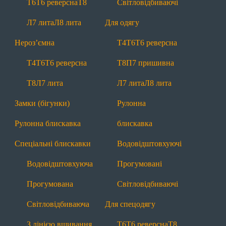
Т6
Т6 реверсна
Т8
Світловідбиваючі
Т6
Т6 реверсна
Т8
Л7 лита
Л8 лита
Л7 лита
Л8 лита
Для одягу
Нероз'ємні
Нероз’ємна
Т4
Т6
Т6 реверсна
Т4
Т6
Т6 реверсна
Т8
Л7 лита
Т4
Т6
Т6 реверсна
Т8
П7 пришивна
Замки (бігунки)
Рулонна блискавка
Т8
Л7 лита
Л7 лита
Л8 лита
Спеціальні
Замки (бігунки)
Рулонна
Водовідштовхуючі
Прогумовані
Рулонна блискавка
блискавка
Світловідбиваючі
З лінією вшивання
Спеціальні блискавки
Водовідштовхуючі
Маркування
Лівосторонні
Водовідштовхуюча
Прогумовані
Інша продукція
Прогумована
Світловідбиваючі
Тасьма
Мононитка
Брендування
Світловідбиваюча
Для спецодягу
Додаткова інформація
З лінією вшивання
Т6
Т6 реверсна
Т8