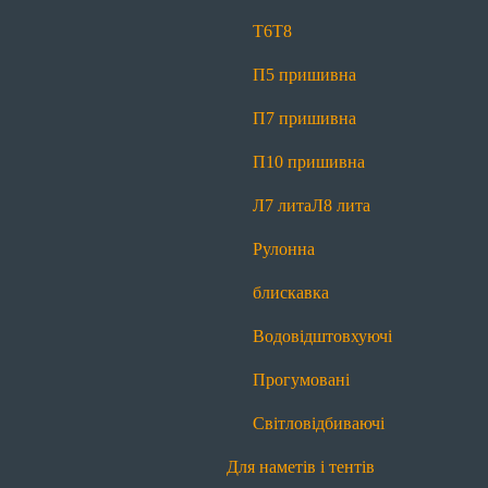
Світловідбиваючі
Т6
Т8
Для спецодягу
П5 пришивна
Т6
Т6 реверсна
Т8
Л7 лита
Л8 лита
П7 пришивна
Рулонна блискавка
Водовідштовхуючі
П10 пришивна
Прогумовані
Світловідбиваючі
Л7 лита
Л8 лита
Для спідниць і штанів
Рулонна
Т4
Рулонна блискавка
блискавка
Для сумок і рюкзаків
Водовідштовхуючі
Т6
Т8
П5 пришивна
П7 пришивна
Прогумовані
П10 пришивна
Л7 лита
Л8 лита
Світловідбиваючі
Рулонна блискавка
Водовідштовхуючі
Для наметів і тентів