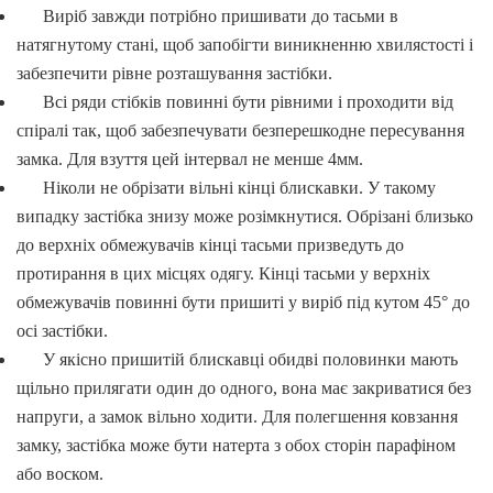
Виріб завжди потрібно пришивати до тасьми в
натягнутому стані, щоб запобігти виникненню хвилястості і
забезпечити рівне розташування застібки.
Всі ряди стібків повинні бути рівними і проходити від
спіралі так, щоб забезпечувати безперешкодне пересування
замка. Для взуття цей інтервал не менше 4мм.
Ніколи не обрізати вільні кінці блискавки. У такому
випадку застібка знизу може розімкнутися. Обрізані близько
до верхніх обмежувачів кінці тасьми призведуть до
протирання в цих місцях одягу. Кінці тасьми у верхніх
обмежувачів повинні бути пришиті у виріб під кутом 45° до
осі застібки.
У якісно пришитій блискавці обидві половинки мають
щільно прилягати один до одного, вона має закриватися без
напруги, а замок вільно ходити. Для полегшення ковзання
замку, застібка може бути натерта з обох сторін парафіном
або воском.