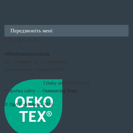
Передзвоніть мені
5
/
5
(
10
Голосів )
office@molniya.com.ua
вул. Торфяна, 26, с. Баришівка,
Київська обл., Україна, 07501
I (baby articles) Annex 6
Розробка сайту —
Outsourcing Team
© ПрАТ «Молнія» 2026