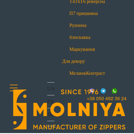
Т4
Т6
Т6 реверсна
office@molniya.com.ua
вул. Торфяна, 26, с. Баришівка,
П7 пришивна
Київська обл., Україна, 07501
Рулонна
блискавка
Маркування
Для декору
Меланж
Контраст
UA
+38 050 492 36 24
EN
DE