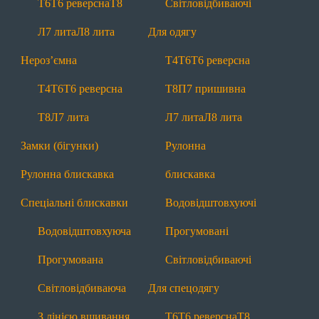
Т6
Т6 реверсна
Т8
Світловідбиваючі
Т6
Т6 реверсна
Т8
Л7 лита
Л8 лита
Л7 лита
Л8 лита
Для одягу
Нероз'ємні
Нероз’ємна
Т4
Т6
Т6 реверсна
Т4
Т6
Т6 реверсна
Т8
Л7 лита
Т4
Т6
Т6 реверсна
Т8
П7 пришивна
Замки (бігунки)
Рулонна блискавка
Т8
Л7 лита
Л7 лита
Л8 лита
Спеціальні
Замки (бігунки)
Рулонна
Водовідштовхуючі
Прогумовані
Рулонна блискавка
блискавка
Світловідбиваючі
З лінією вшивання
Спеціальні блискавки
Водовідштовхуючі
Маркування
Лівосторонні
Водовідштовхуюча
Прогумовані
Інша продукція
Прогумована
Світловідбиваючі
Тасьма
Мононитка
Брендування
Світловідбиваюча
Для спецодягу
Додаткова інформація
З лінією вшивання
Т6
Т6 реверсна
Т8