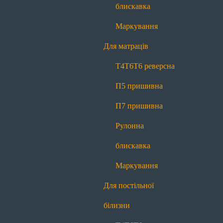
П7 пришивна
Рулонна блискавка
блискавка
Маркування
Маркування
Для постільної білизни
Для матраців
Т4
Т6
Т6 реверсна
П7 пришивна
Т4
Т6
Т6 реверсна
Рулонна блискавка
Маркування
П5 пришивна
Для декору
П7 пришивна
Меланж
Контраст
Рулонна
Про нас
блискавка
Про нас
Історія
Виробництво
Новини
Блог
Маркування
Якість
Контакти
Для постільної
Передзвоніть мені
білизни