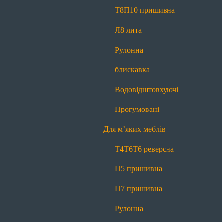
Прогумовані
Світловідбиваючі
Т8
П10 пришивна
Для наметів і тентів
Л8 лита
Т8
П10 пришивна
Л8 лита
Рулонна
Рулонна блискавка
Водовідштовхуючі
блискавка
Прогумовані
Водовідштовхуючі
Для м’яких меблів
Прогумовані
Т4
Т6
Т6 реверсна
П5 пришивна
Для м’яких меблів
П7 пришивна
Рулонна блискавка
Т4
Т6
Т6 реверсна
Маркування
П5 пришивна
Для матраців
П7 пришивна
Т4
Т6
Т6 реверсна
П5 пришивна
Рулонна