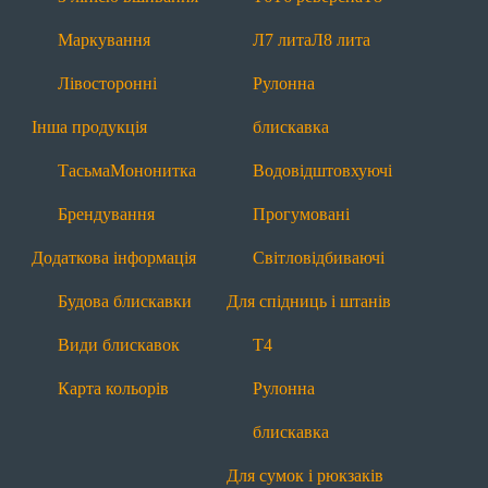
Будова блискавки
Види блискавок
Маркування
Л7 лита
Л8 лита
Карта кольорів
Лівосторонні
Рулонна
Блискавки за призначенням
Інша продукція
блискавка
Для взуття
Тасьма
Мононитка
Водовідштовхуючі
Т6
П7 пришивна
З лінією вшивання
Брендування
Прогумовані
Рулонна блискавка
Водовідштовхуючі
Додаткова інформація
Світловідбиваючі
Прогумовані
Світловідбиваючі
Будова блискавки
Для спідниць і штанів
Для одягу
Види блискавок
Т4
Т4
Т6
Т6 реверсна
Т8
П7 пришивна
Карта кольорів
Рулонна
Л7 лита
Л8 лита
Рулонна блискавка
блискавка
Водовідштовхуючі
Прогумовані
Для сумок і рюкзаків